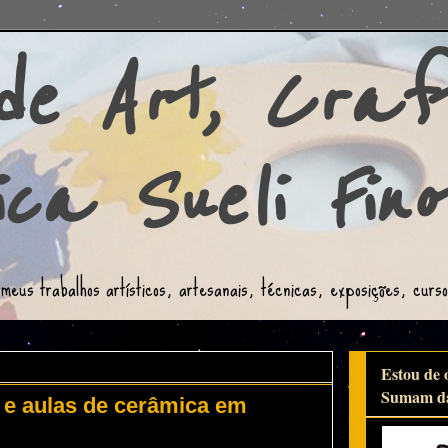
 de Art, Craf
ca Sueli Fino
meus trabalhos artísticos, artesanais, técnicas, exposições, curs
Estou de o
Sumam daq
 e aulas de cerâmica em