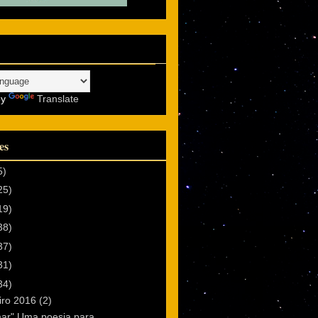
by
Translate
es
5)
25)
19)
38)
37)
31)
34)
iro 2016
(2)
ar" Uma poesia para