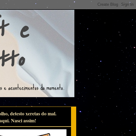
t e
tto
os e acontecimentos do momento.
lho, detesto xeretas do mal.
ui. Nasci assim!