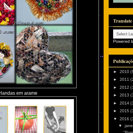
Translate
Powered 
Publicaçõ
►
2010
(
►
2011
(
►
2012
(
rlandas em arame
►
2013
(
►
2014
(
►
2015
(
▼
2016
(
▼
jane
"Pom