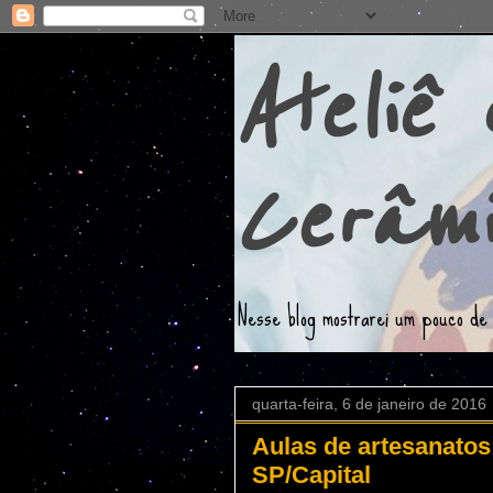
Ateliê
Cerâmi
Nesse blog mostrarei um pouco de 
quarta-feira, 6 de janeiro de 2016
Aulas de artesanatos
SP/Capital