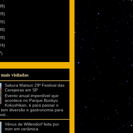
38)
28)
26)
38)
28)
24)
7)
 mais visitadas
Sakura Matsuri 29º Festival das
Cerejeiras em SP
Evento anual imperdível que
acontece no Parque Bunkyo
Kokushikan, é para passar o
o, tem diversão e gastronomia para
st...
Vênus de Willendorf feita por
mim em cerâmica