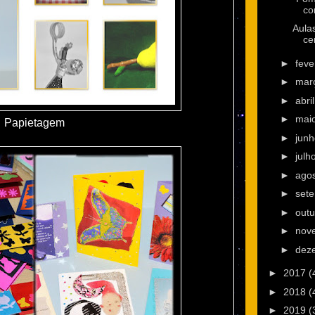
co
Aula
ce
►
feve
►
mar
►
abri
►
mai
Papietagem
►
jun
►
julh
►
ago
►
set
►
out
►
nov
►
dez
►
2017
(
►
2018
(
►
2019
(