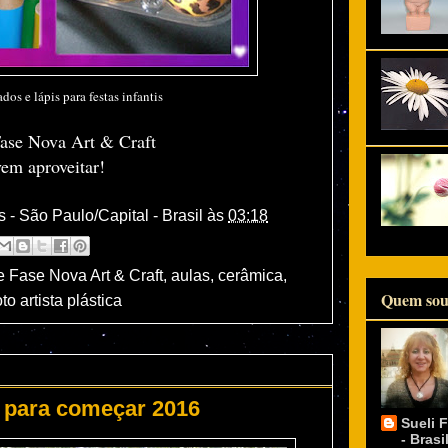
os e lápis para festas infantis
Fase Nova Art & Craft
vem aproveitar!
s - São Paulo/Capital - Brasil
às
03:18
e Fase Nova Art & Craft
,
aulas
,
cerâmica
,
Quem sou
to artista plástica
 para começar 2016
Sueli F
- Brasi