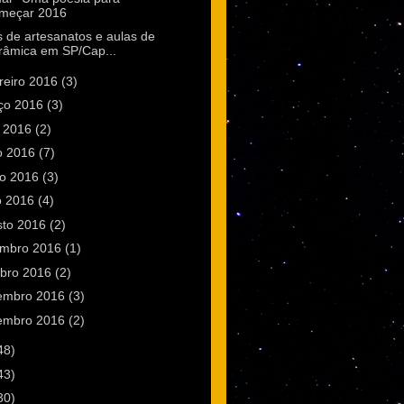
meçar 2016
s de artesanatos e aulas de
râmica em SP/Cap...
reiro 2016
(3)
ço 2016
(3)
l 2016
(2)
o 2016
(7)
ho 2016
(3)
o 2016
(4)
sto 2016
(2)
embro 2016
(1)
ubro 2016
(2)
embro 2016
(3)
embro 2016
(2)
48)
43)
30)