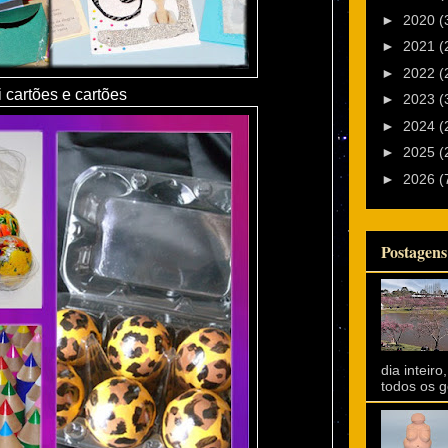
►
2020
(
►
2021
(
►
2022
(
 cartões e cartões
►
2023
(
►
2024
(
►
2025
(
►
2026
(
Postagens
dia inteir
todos os go